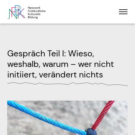
Skip
Men
to
content
Wer wir sind
Gespräch Teil I: Wieso,
Unser Ansatz
weshalb, warum – wer nicht
Partner:innen
Kontakt
initiiert, verändert nichts
Was wir tun
Wer dabei ist
Aktuelles