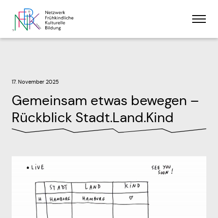
Skip
Men
to
content
Wer wir sind
Unser Ansatz
17. November 2025
Gemeinsam etwas bewegen –
Partner:innen
Rückblick Stadt.Land.Kind
Kontakt
Was wir tun
Wer dabei ist
Aktuelles